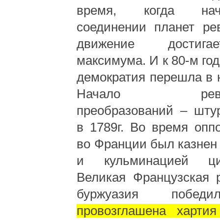
время, когда на
соединении планет ре
движение достига
максимума. И к 80-м го
демократия перешла в 
Начало револю
преобразований – шту
в 1789г. Во время опп
во Франции был казнен
и кульминацией ц
Великая Французская 
буржуазия побе
провозглашена хартия