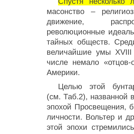
Спустя несколько л
масонство – религиоз
движение, распро
революционные идеал
тайных обществ. Сред
величайшие умы
XVII
числе немало «отцов-
Америки.
Целью этой бунта
(см. Таб.2), названной
эпохой Просвещения, 
личности. Вольтер и д
этой эпохи стремилис