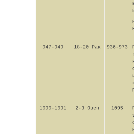
947-949
18-20 Рак
936-973
1090-1091
2-3 Овен
1095