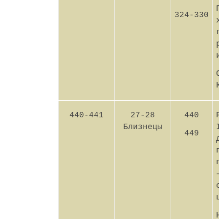
324-330
440-441
27-28
440
Близнецы
449