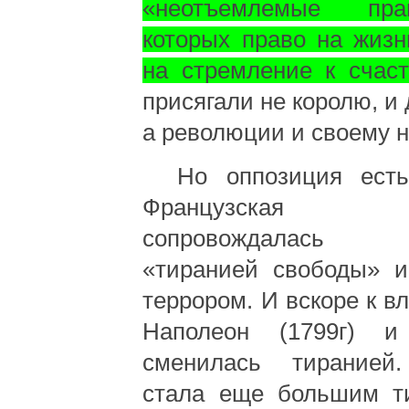
«неотъемлемые пр
которых право на жизн
на стремление к счаст
присягали не королю, и 
а революции и своему н
Но оппозиция есть
Французская р
сопровождалась 
«тиранией свободы» и
террором. И вскоре к в
Наполеон (1799г) и
сменилась тиранией
стала еще большим т