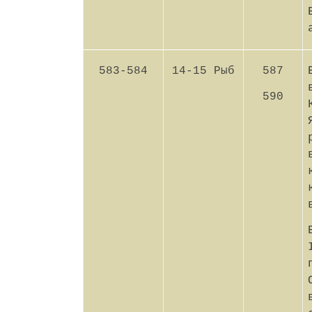
583-584
14-15 Рыб
587
590