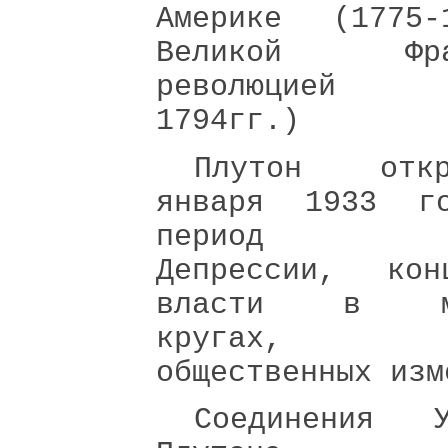
Америке (1775-1
Великой Фран
революцией 
1794гг.)
Плутон от
января 1933 г
период Ве
Депрессии, конц
власти в ма
кругах, б
общественных изм
Соединения 