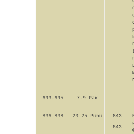
693-695
7-9 Рак
836-838
23-25 Рыбы
843
843