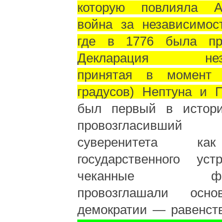
которую повлияла А
война за независимост
где в 1776 была пр
Декларация незав
принятая в момент 
градусов) Нептуна и П
был первый в истори
провозгласивший
суверенитета ка
государственного уст
чеканные форм
провозглашали осн
демократии — равенст