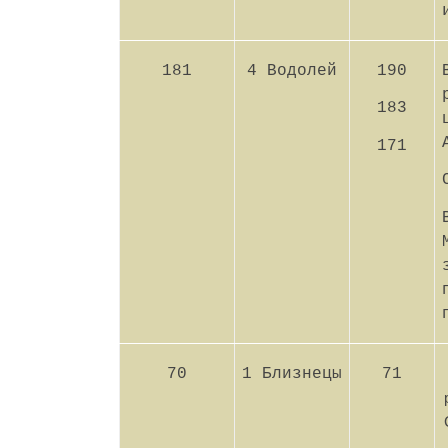
181
4 Водолей
190
183
171
70
1 Близнецы
71