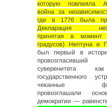
которую повлияла А
война за независимост
где в 1776 была пр
Декларация незав
принятая в момент 
градусов) Нептуна и П
был первый в истори
провозгласивший
суверенитета ка
государственного уст
чеканные форм
провозглашали осн
демократии — равенст