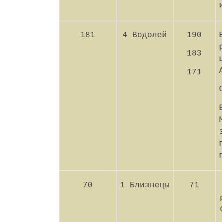
181
4 Водолей
190
183
171
70
1 Близнецы
71