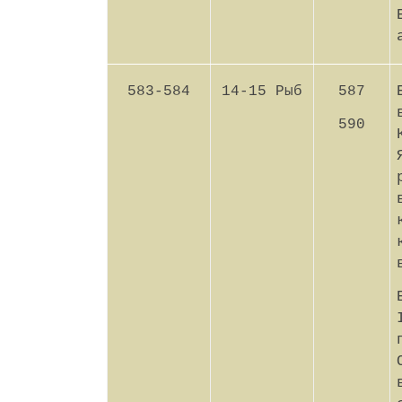
583-584
14-15 Рыб
587
590