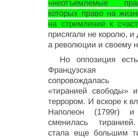
«неотъемлемые пр
которых право на жизн
на стремление к счаст
присягали не королю, и 
а революции и своему н
Но оппозиция есть
Французская р
сопровождалась 
«тиранией свободы» и
террором. И вскоре к в
Наполеон (1799г) и
сменилась тиранией
стала еще большим т