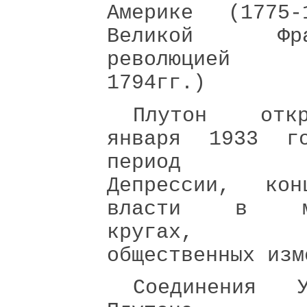
Америке (1775-1
Великой Фран
революцией 
1794гг.)
Плутон от
января 1933 г
период Ве
Депрессии, конц
власти в ма
кругах, б
общественных изм
Соединения 