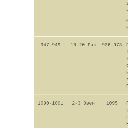
947-949
18-20 Рак
936-973
1090-1091
2-3 Овен
1095