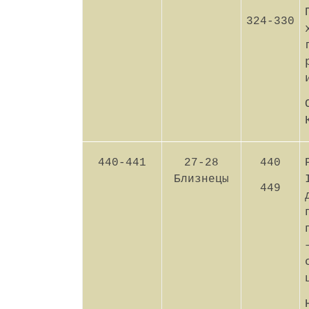
324-330
440-441
27-28
440
Близнецы
449