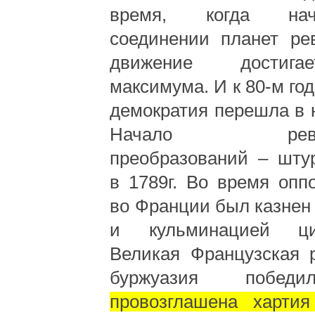
время, когда на
соединении планет ре
движение достига
максимума. И к 80-м го
демократия перешла в 
Начало револю
преобразований – шту
в 1789г. Во время опп
во Франции был казнен
и кульминацией ц
Великая Французская 
буржуазия побе
провозглашена хартия