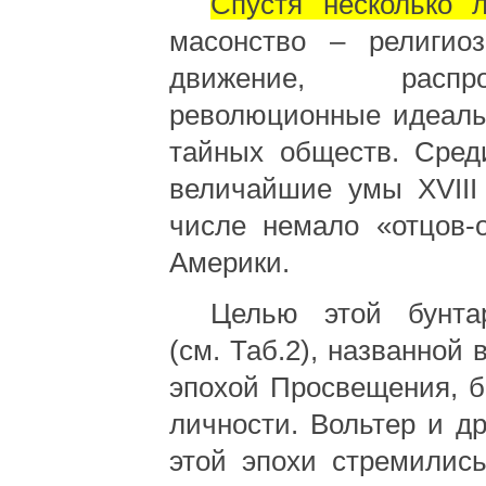
Спустя несколько л
масонство – религиоз
движение, распро
революционные идеал
тайных обществ. Сред
величайшие умы
XVII
числе немало «отцов-
Америки.
Целью этой бунта
(см. Таб.2), названной
эпохой Просвещения, 
личности. Вольтер и д
этой эпохи стремилис